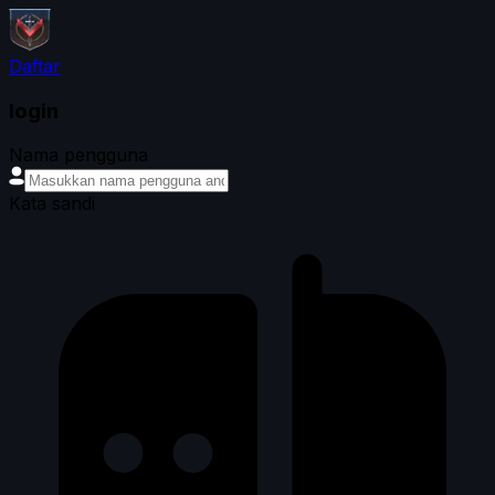
Daftar
login
Nama pengguna
Kata sandi