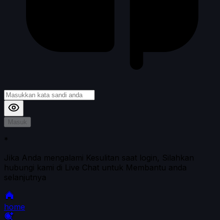
Masuk
*
Jika Anda mengalami Kesulitan saat login, Silahkan
hubungi kami di Live Chat untuk Membantu anda
selanjutnya
home