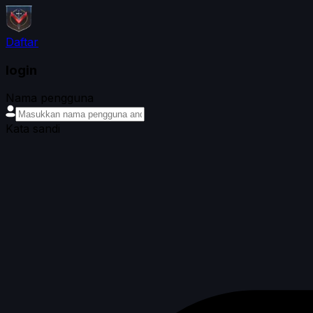
Daftar
login
Nama pengguna
Kata sandi