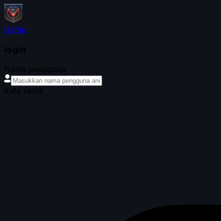
Daftar
login
Nama pengguna
Kata sandi