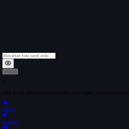
Masuk
*
Jika Anda mengalami Kesulitan saat login, Silahkan hubu
home
explore