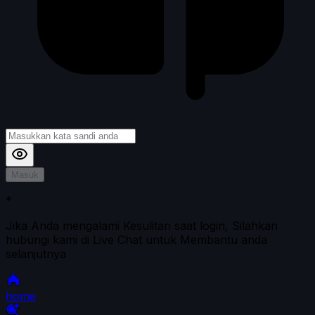
Masuk
*
Jika Anda mengalami Kesulitan saat login, Silahkan
hubungi kami di Live Chat untuk Membantu anda
selanjutnya
home