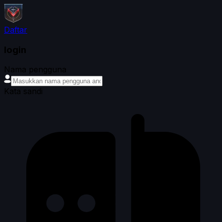
Daftar
login
Nama pengguna
Kata sandi