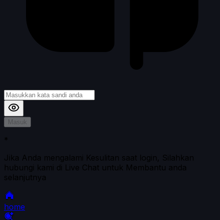
Masuk
*
Jika Anda mengalami Kesulitan saat login, Silahkan
hubungi kami di Live Chat untuk Membantu anda
selanjutnya
home