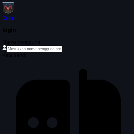
Daftar
login
Nama pengguna
Kata sandi