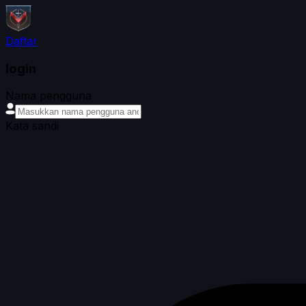
Daftar
login
Nama pengguna
Kata sandi