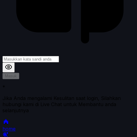
Masuk
*
Jika Anda mengalami Kesulitan saat login, Silahkan
hubungi kami di Live Chat untuk Membantu anda
selanjutnya
home