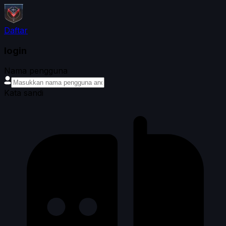
Daftar
login
Nama pengguna
Kata sandi