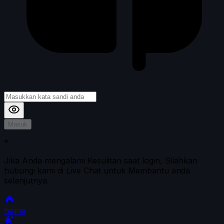
Masuk
*
Jika Anda mengalami Kesulitan saat login, Silahkan
hubungi kami di Live Chat untuk Membantu anda
selanjutnya
home