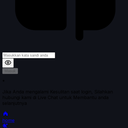
Masuk
*
Jika Anda mengalami Kesulitan saat login, Silahkan
hubungi kami di Live Chat untuk Membantu anda
selanjutnya
home