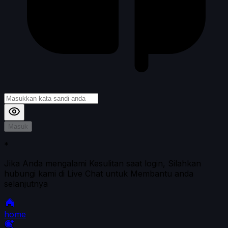
Masuk
*
Jika Anda mengalami Kesulitan saat login, Silahkan
hubungi kami di Live Chat untuk Membantu anda
selanjutnya
home