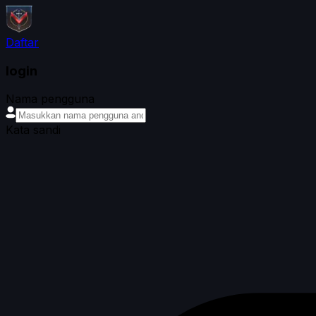
Daftar
login
Nama pengguna
Kata sandi