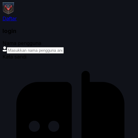
Daftar
login
Nama pengguna
Kata sandi