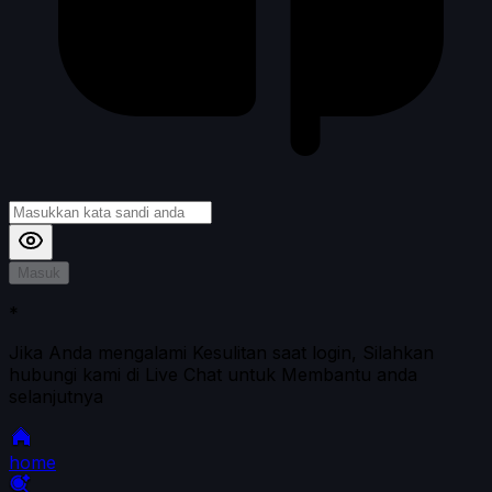
Masuk
*
Jika Anda mengalami Kesulitan saat login, Silahkan
hubungi kami di Live Chat untuk Membantu anda
selanjutnya
home