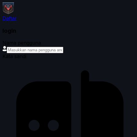
Daftar
login
Nama pengguna
Kata sandi