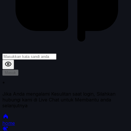
Masuk
*
Jika Anda mengalami Kesulitan saat login, Silahkan
hubungi kami di Live Chat untuk Membantu anda
selanjutnya
home