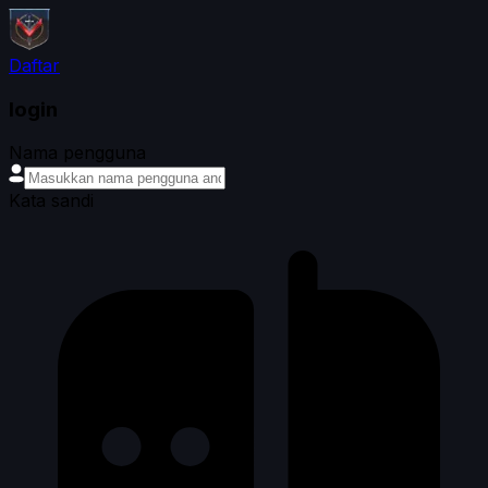
Daftar
login
Nama pengguna
Kata sandi