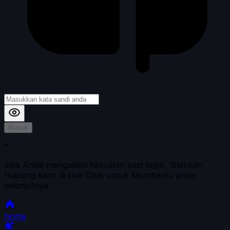
Masuk
*
Jika Anda mengalami Kesulitan saat login, Silahkan
hubungi kami di Live Chat untuk Membantu anda
selanjutnya
home